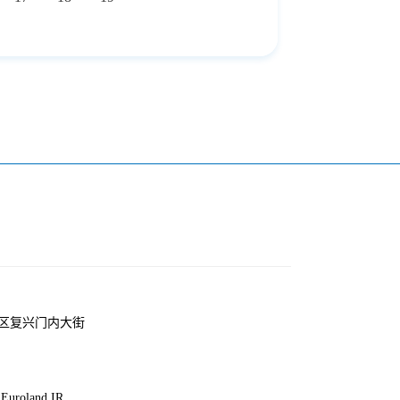
区复兴门内大街
uroland IR