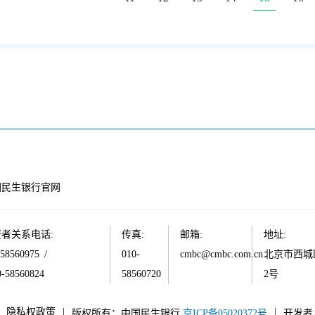
回民生银行官网
者关系电话:
传真:
邮箱:
地址:
-58560975
/
010-
cmbc@cmbc.com.cn
北京市西城
0-58560824
58560720
2号
隐私权政策
|
|
版权所有：中国民生银行
京ICP备05020372号
开发者 E