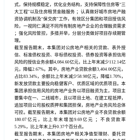
式，保持规模稳定，优化业务结构，支持保障性住房等“三
大工程”以及住房租赁金融服务 ；认真做好城市房地产融
资协调机制及“保交房”工作，有效区分集团和项目授信风
险，一视同仁满足不同所有制房地产企业的合理融资需求
；强化风险管控，多措并举，分层分类做好项目存续期管
理。
截至报告期末，本集团对公房地产相关的贷款、表外授
信、标准债权投资、非标债权投资、债券投资等承担信用
风险的授信业务余额4,084.60亿元，比上年末减少112.14亿
元，降幅2.67%。其中，房地产业贷款余额3,404.00亿元，
占比83.34%，余额比上年末减少58.98亿元，降幅1.70%，
新发放贷款主要投向稳健客户、优质区域的优质项目。本
集团承担信用风险的房地产业务以项目融资为主，项目主
要集中在一、二线城市，且以项目土地、在建工程抵押，
追加项目公司股权质押和集团担保，房地产业务风险总体
可控。截至报告期末，本集团对公房地产业不良贷款余额
180.07亿元，比上年末增加9.69亿元 ；不良贷款率
5.29%，比上年末上升0.37个百分点。
截至报告期末，本集团房地产相关净值型理财、委托贷