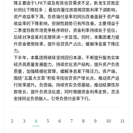
降主要由于LPR下调及有效信贷需求不足，新发生贷款定
价同比下降较多 ；叠加存量住房按揭贷款利率下调影响，
资产收益率下滑。负债端付息率的同比改善虽弱于资产端
收益率的下降影响，但刚性趋势已有所改善，主要得益于
二季度存款市场竞争秩序转好，资金利率持续处于低位，
后续对净息差的支撑将进一步显现。同时，本集团着力提
升资金使用效率，提升信贷资产占比，缓解净息差下降压
力。
下半年，本集团将继续坚持回归本源，不断提升服务实体
经济高质量发展能力，持续优化资产结构，提升资产负债
质量，加强精细化管理，缓解净息差下降压力。资产端，
围绕“五篇大文章”积极寻找信贷资产增长点，推动资产运
行效率提升。负债端，持续夯实负债基础，推动结算性存
款增长，提升负债活化度，同时根据资金利率走势，灵活
安排同业负债融入，引导负债付息率下行。
1
2
3
4
5
6
7
8
9
10
11