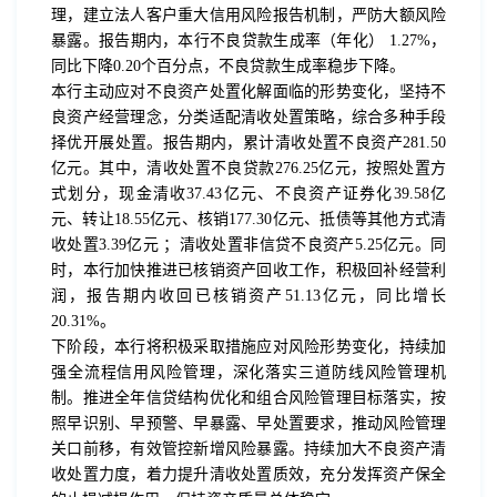
理，建立法人客户重大信用风险报告机制，严防大额风险
暴露。报告期内，本行不良贷款生成率（年化） 1.27%，
同比下降0.20个百分点，不良贷款生成率稳步下降。
本行主动应对不良资产处置化解面临的形势变化，坚持不
良资产经营理念，分类适配清收处置策略，综合多种手段
择优开展处置。报告期内，累计清收处置不良资产281.50
亿元。其中，清收处置不良贷款276.25亿元，按照处置方
式划分，现金清收37.43亿元、不良资产证券化39.58亿
元、转让18.55亿元、核销177.30亿元、抵债等其他方式清
收处置3.39亿元 ；清收处置非信贷不良资产5.25亿元。同
时，本行加快推进已核销资产回收工作，积极回补经营利
润，报告期内收回已核销资产51.13亿元，同比增长
20.31%。
下阶段，本行将积极采取措施应对风险形势变化，持续加
强全流程信用风险管理，深化落实三道防线风险管理机
制。推进全年信贷结构优化和组合风险管理目标落实，按
照早识别、早预警、早暴露、早处置要求，推动风险管理
关口前移，有效管控新增风险暴露。持续加大不良资产清
收处置力度，着力提升清收处置质效，充分发挥资产保全